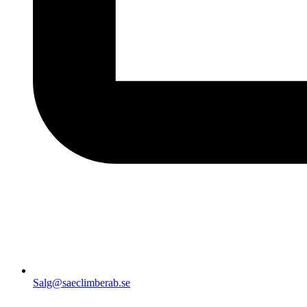
Salg@saeclimberab.se