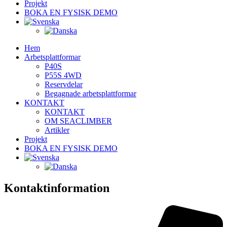
Projekt
BOKA EN FYSISK DEMO
Hem
Arbetsplattformar
P40S
P55S 4WD
Reservdelar
Begagnade arbetsplattformar
KONTAKT
KONTAKT
OM SEACLIMBER
Artikler
Projekt
BOKA EN FYSISK DEMO
Kontaktinformation