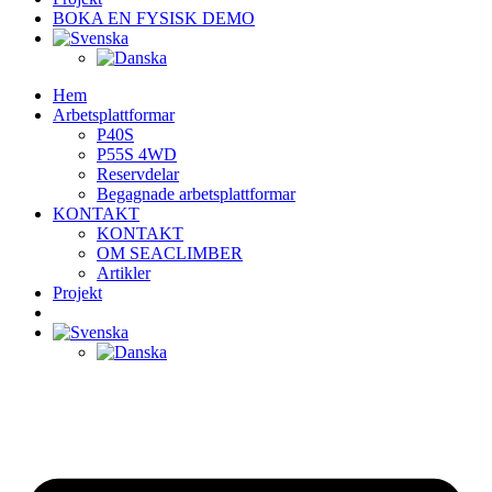
BOKA EN FYSISK DEMO
Hem
Arbetsplattformar
P40S
P55S 4WD
Reservdelar
Begagnade arbetsplattformar
KONTAKT
KONTAKT
OM SEACLIMBER
Artikler
Projekt
BOKA EN FYSISK DEMO