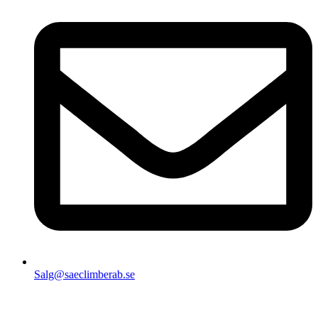
Salg@saeclimberab.se