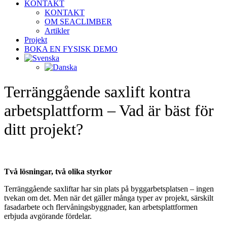
KONTAKT
KONTAKT
OM SEACLIMBER
Artikler
Projekt
BOKA EN FYSISK DEMO
Terränggående saxlift kontra
arbetsplattform – Vad är bäst för
ditt projekt?
Två lösningar, två olika styrkor
Terränggående saxliftar har sin plats på byggarbetsplatsen – ingen
tvekan om det. Men när det gäller många typer av projekt, särskilt
fasadarbete och flervåningsbyggnader, kan arbetsplattformen
erbjuda avgörande fördelar.