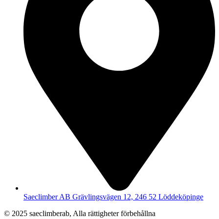
Saeclimber AB Grävlingsvägen 12, 246 52 Löddeköpinge
© 2025 saeclimberab, Alla rättigheter förbehållna